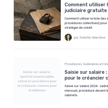
Comment utiliser 
judiciaire gratuit
Comment utiliser la liste des
procédures collectives) pour
stratégie de crédit.
par Juliette Valentine
Procédures Judiciaires et C
Saisie sur salaire 
Saisie sur salaire :
quotité insaisissable,
pour le créancier
calcul et procédure pour
le créancier comme pour
Saisie sur salaire 2024 : cadre
le débiteur
mensuel, procédure devant le 
cabinets.