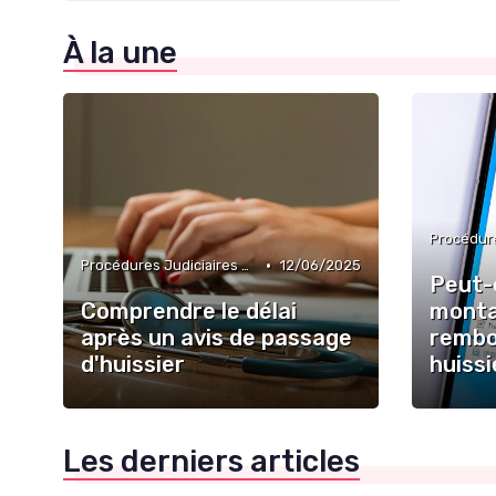
À la une
•
Procédures Judiciaires et Contentieuses
12/06/2025
Peut-
Comprendre le délai
monta
après un avis de passage
rembo
d'huissier
huissi
Les derniers articles