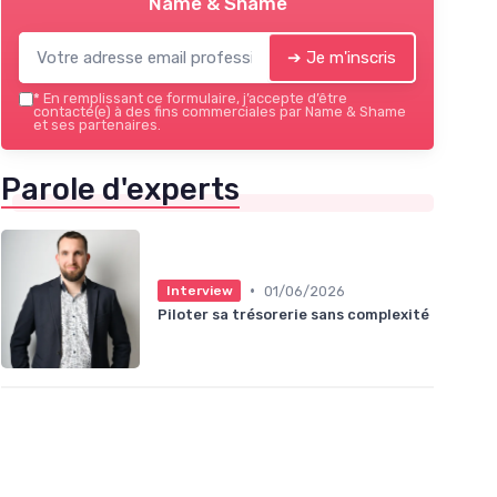
Name & Shame
➔ Je m'inscris
*
En remplissant ce formulaire, j’accepte d’être
contacté(e) à des fins commerciales par Name & Shame
et ses partenaires.
Parole d'experts
•
01/06/2026
Interview
Piloter sa trésorerie sans complexité