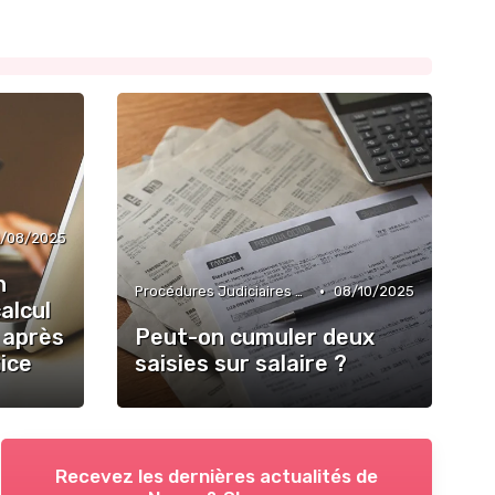
1/08/2025
n
•
Procédures Judiciaires et Contentieuses
08/10/2025
alcul
 après
Peut-on cumuler deux
tice
saisies sur salaire ?
Recevez les dernières actualités de