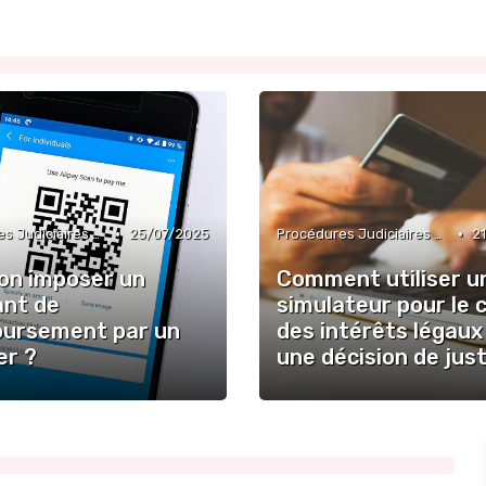
•
•
Procédures Judiciaires et Contentieuses
25/07/2025
Procédures Judiciaires et Contentieuses
2
on imposer un
Comment utiliser u
nt de
simulateur pour le c
ursement par un
des intérêts légaux
er ?
une décision de jus