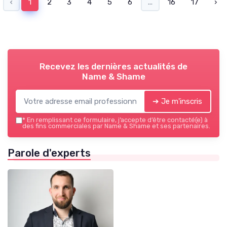
‹
1
2
3
4
5
6
...
16
17
›
Recevez les dernières actualités de
Name & Shame
➔ Je m'inscris
*
En remplissant ce formulaire, j’accepte d’être contacté(e) à
des fins commerciales par Name & Shame et ses partenaires.
Parole d'experts