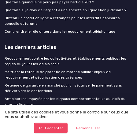
Que faire quand je ne peux pas payer l'article 700 ?
Que faire si je dois de l'argent à une société en liquidation judiciaire ?
Obtenir un crédit en ligne à l'étranger pour les interdits bancaires :
conseils et forums
Comprendre le rôle d'iqera dans le recouvrement téléphonique
Les derniers articles
Recouvrement contre les collectivités et établissements publics : les
règles du jeu et les délais réels
Maîtriser la retenue de garantie en marché public : enjeux de
recouvrement et sécurisation des créances
Retenue de garantie en marché public : sécuriser le paiement sans
dériver vers le contentieux
Anticiper les impayés par les signaux comportementaux : au-delà du
scoring financier
Ce site utilise des cookies et vous donne le contrôle sur ceux que
Structurer une mise en demeure par mail : leviers juridiques et bonnes
vous souhaitez activer
pratiques en recouvrement
Tout accepter
Personnaliser
Name & Shame