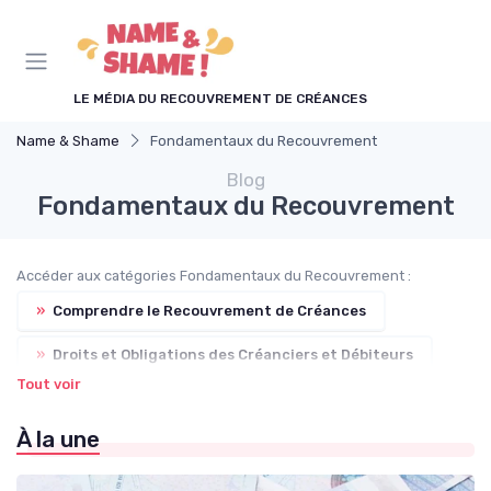
Panneau de gestion des cookies
LE MÉDIA DU RECOUVREMENT DE CRÉANCES
Name & Shame
Fondamentaux du Recouvrement
Blog
Fondamentaux du Recouvrement
Accéder aux catégories Fondamentaux du Recouvrement :
»
Comprendre le Recouvrement de Créances
»
Droits et Obligations des Créanciers et Débiteurs
Tout voir
»
Processus de Recouvrement
À la une
»
Prévention des Impayés
»
Glossaire du Recouvrement de Créances