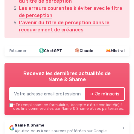
du titre de perception
Les erreurs courantes à éviter avec le titre
de perception
L'avenir du titre de perception dans le
recouvrement de créances
Résumer
ChatGPT
Claude
Mistral
Recevez les dernières actualités de
Name & Shame
➔ Je m'inscris
*
En remplissant ce formulaire, j’accepte d’être contacté(e) à
des fins commerciales par Name & Shame et ses partenaires.
Name & Shame
Ajoutez-nous à vos sources préférées sur Google