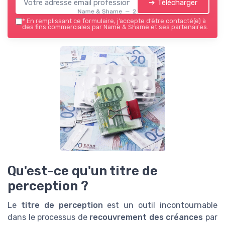
➔ Télécharger
Name & Shame — 2026
*
En remplissant ce formulaire, j’accepte d’être contacté(e) à
des fins commerciales par Name & Shame et ses partenaires.
Qu'est-ce qu'un titre de
perception ?
Le
titre de perception
est un outil incontournable
dans le processus de
recouvrement des créances
par