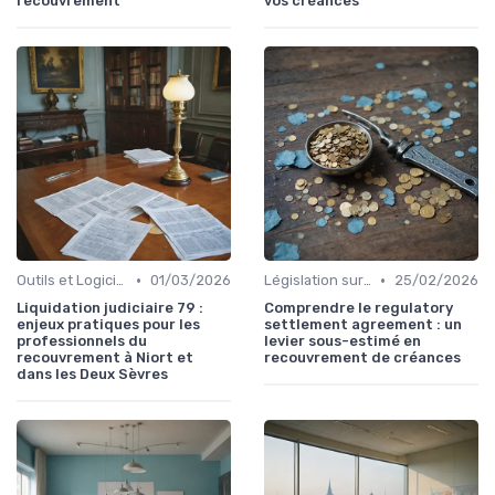
recouvrement
vos créances
•
•
Outils et Logiciels de Gestion de Créances
01/03/2026
Législation sur le Recouvrement de Créances
25/02/2026
Liquidation judiciaire 79 :
Comprendre le regulatory
enjeux pratiques pour les
settlement agreement : un
professionnels du
levier sous-estimé en
recouvrement à Niort et
recouvrement de créances
dans les Deux Sèvres