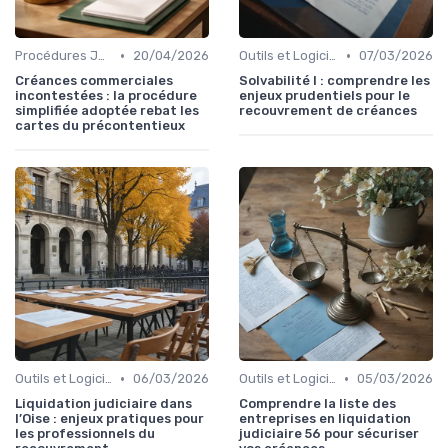
•
•
Procédures Judiciaires et Contentieuses
20/04/2026
Outils et Logiciels de Gestion de Créances
07/03/2026
Créances commerciales
Solvabilité I : comprendre les
incontestées : la procédure
enjeux prudentiels pour le
simplifiée adoptée rebat les
recouvrement de créances
cartes du précontentieux
•
•
Outils et Logiciels de Gestion de Créances
06/03/2026
Outils et Logiciels de Gestion de Créances
05/03/2026
Liquidation judiciaire dans
Comprendre la liste des
l’Oise : enjeux pratiques pour
entreprises en liquidation
les professionnels du
judiciaire 56 pour sécuriser