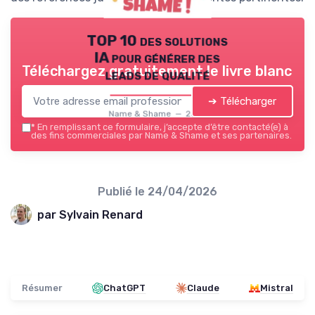
TOP 10 des solutions
IA pour générer des
Téléchargez gratuitement le livre blanc
leads de qualité
➔ Télécharger
Name & Shame — 2026
*
En remplissant ce formulaire, j’accepte d’être contacté(e) à
des fins commerciales par Name & Shame et ses partenaires.
Publié le
24/04/2026
par Sylvain Renard
Résumer
ChatGPT
Claude
Mistral