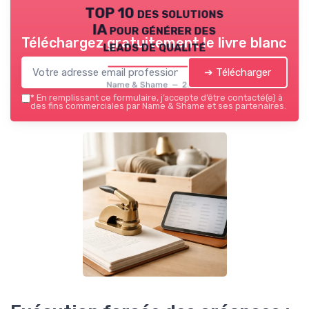
TOP 10 des solutions
IA pour générer des
Téléchargez gratuitement le livre blanc
leads de qualité
➔ Télécharger
Name & Shame — 2026
*
En remplissant ce formulaire, j’accepte d’être contacté(e) à
des fins commerciales par Name & Shame et ses partenaires.