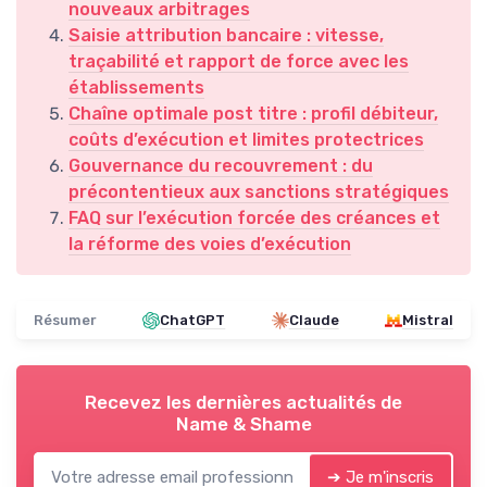
nouveaux arbitrages
Saisie attribution bancaire : vitesse,
traçabilité et rapport de force avec les
établissements
Chaîne optimale post titre : profil débiteur,
coûts d’exécution et limites protectrices
Gouvernance du recouvrement : du
précontentieux aux sanctions stratégiques
FAQ sur l’exécution forcée des créances et
la réforme des voies d’exécution
Résumer
ChatGPT
Claude
Mistral
Recevez les dernières actualités de
Name & Shame
➔ Je m'inscris