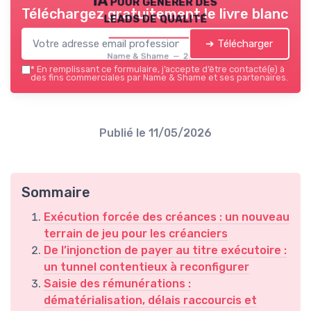
IA pour générer des
Téléchargez gratuitement le livre blanc
leads de qualité
➔ Télécharger
Name & Shame — 2026
*
En remplissant ce formulaire, j’accepte d’être contacté(e) à
des fins commerciales par Name & Shame et ses partenaires.
Publié le
11/05/2026
Sommaire
Exécution forcée des créances : un nouveau
terrain de jeu pour les créanciers
De l’injonction de payer au titre exécutoire :
un tunnel contentieux à reconfigurer
Saisie des rémunérations :
dématérialisation, délais raccourcis et