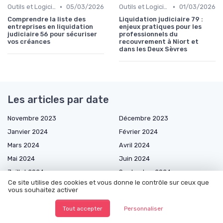
•
•
Outils et Logiciels de Gestion de Créances
05/03/2026
Outils et Logiciels de Gestion de Créances
01/03/2026
Comprendre la liste des
Liquidation judiciaire 79 :
entreprises en liquidation
enjeux pratiques pour les
judiciaire 56 pour sécuriser
professionnels du
vos créances
recouvrement à Niort et
dans les Deux Sèvres
Les articles par date
Novembre 2023
Décembre 2023
Janvier 2024
Février 2024
Mars 2024
Avril 2024
Mai 2024
Juin 2024
Juillet 2024
Septembre 2024
Ce site utilise des cookies et vous donne le contrôle sur ceux que
Décembre 2024
Janvier 2025
vous souhaitez activer
Février 2025
Mars 2025
Tout accepter
Personnaliser
Avril 2025
Mai 2025