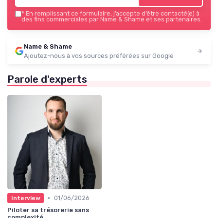
*
En remplissant ce formulaire, j’accepte d’être contacté(e) à
des fins commerciales par Name & Shame et ses partenaires.
Name & Shame
Ajoutez-nous à vos sources préférées sur Google
Parole d'experts
•
01/06/2026
Interview
Piloter sa trésorerie sans
complexité