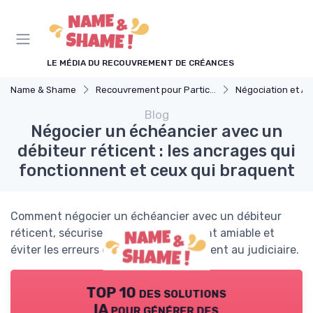
Panneau de gestion des cookies
LE MÉDIA DU RECOUVREMENT DE CRÉANCES
Name & Shame
Recouvrement pour Particuliers
Négociation et Arrangement 
Blog
Négocier un échéancier avec un
débiteur réticent : les ancrages qui
fonctionnent et ceux qui braquent
Comment négocier un échéancier avec un débiteur
réticent, sécuriser un plan de paiement amiable et
éviter les erreurs qui braquent et mènent au judiciaire.
TOP 10 des solutions
IA pour générer des