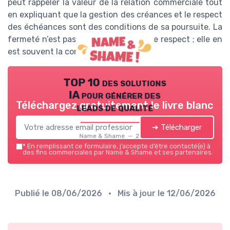
peut rappeler la valeur de la relation commerciale tout
en expliquant que la gestion des créances et le respect
des échéances sont des conditions de sa poursuite. La
fermeté n’est pas incompatible avec le respect ; elle en
est souvent la condition.
TOP 10 des solutions
IA pour générer des
Téléchargez gratuitement le livre blanc
leads de qualité
➔ Télécharger
Name & Shame — 2026
*
En remplissant ce formulaire, j’accepte d’être contacté(e) à
des fins commerciales par Name & Shame et ses partenaires.
Publié le
08/06/2026
• Mis à jour le
12/06/2026