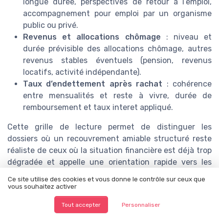
longue durée, perspectives de retour à l’emploi,
accompagnement pour emploi par un organisme
public ou privé.
Revenus et allocations chômage
: niveau et
durée prévisible des allocations chômage, autres
revenus stables éventuels (pension, revenus
locatifs, activité indépendante).
Taux d’endettement après rachat
: cohérence
entre mensualités et reste à vivre, durée de
remboursement et taux interet appliqué.
Cette grille de lecture permet de distinguer les
dossiers où un recouvrement amiable structuré reste
réaliste de ceux où la situation financière est déjà trop
dégradée et appelle une orientation rapide vers les
dispositifs de traitement du surendettement.
Ce site utilise des cookies et vous donne le contrôle sur ceux que
vous souhaitez activer
Analyse du risque : entre capacité de
Tout accepter
Personnaliser
remboursement et fragilité sociale