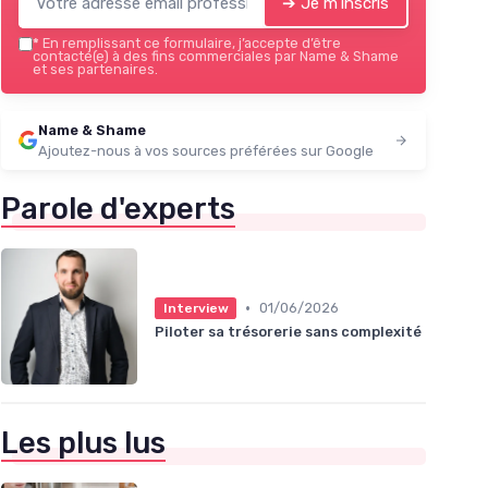
➔ Je m'inscris
*
En remplissant ce formulaire, j’accepte d’être
contacté(e) à des fins commerciales par Name & Shame
et ses partenaires.
Name & Shame
Ajoutez-nous à vos sources préférées sur Google
Parole d'experts
•
01/06/2026
Interview
Piloter sa trésorerie sans complexité
Les plus lus