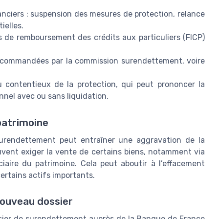
éanciers : suspension des mesures de protection, relance
ielles.
ts de remboursement des crédits aux particuliers (FICP)
ecommandées par la commission surendettement, voire
u contentieux de la protection, qui peut prononcer la
onnel avec ou sans liquidation.
 patrimoine
urendettement peut entraîner une aggravation de la
euvent exiger la vente de certains biens, notamment via
iciaire du patrimoine. Cela peut aboutir à l’effacement
certains actifs importants.
nouveau dossier
ssier de surendettement auprès de la Banque de France