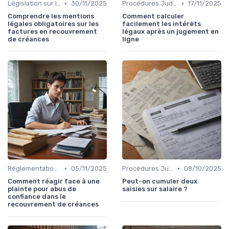
•
•
Législation sur le Recouvrement de Créances
30/11/2025
Procédures Judiciaires et Contentieuses
17/11/2025
Comprendre les mentions
Comment calculer
légales obligatoires sur les
facilement les intérêts
factures en recouvrement
légaux après un jugement en
de créances
ligne
•
•
Réglementations sur le Harcèlement de Créanciers
05/11/2025
Procédures Judiciaires et Contentieuses
08/10/2025
Comment réagir face à une
Peut-on cumuler deux
plainte pour abus de
saisies sur salaire ?
confiance dans le
recouvrement de créances