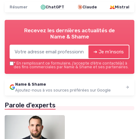
Résumer
ChatGPT
Claude
Mistral
Recevez les dernières actualités de
Name & Shame
➔ Je m'inscris
*
En remplissant ce formulaire, j’accepte d’être contacté(e) à
des fins commerciales par Name & Shame et ses partenaires.
Name & Shame
Ajoutez-nous à vos sources préférées sur Google
Parole d'experts