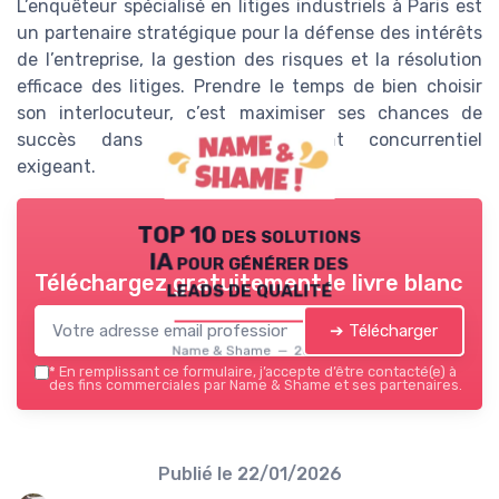
L’enquêteur spécialisé en litiges industriels à Paris est
un partenaire stratégique pour la défense des intérêts
de l’entreprise, la gestion des risques et la résolution
efficace des litiges. Prendre le temps de bien choisir
son interlocuteur, c’est maximiser ses chances de
succès dans un environnement concurrentiel
exigeant.
TOP 10 des solutions
IA pour générer des
Téléchargez gratuitement le livre blanc
leads de qualité
➔ Télécharger
Name & Shame — 2026
*
En remplissant ce formulaire, j’accepte d’être contacté(e) à
des fins commerciales par Name & Shame et ses partenaires.
Publié le
22/01/2026