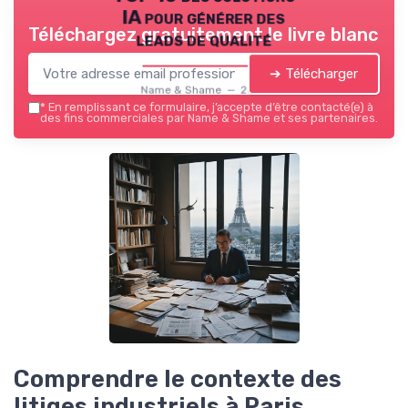
IA pour générer des
Téléchargez gratuitement le livre blanc
leads de qualité
➔ Télécharger
Name & Shame — 2026
*
En remplissant ce formulaire, j’accepte d’être contacté(e) à
des fins commerciales par Name & Shame et ses partenaires.
Comprendre le contexte des
litiges industriels à Paris