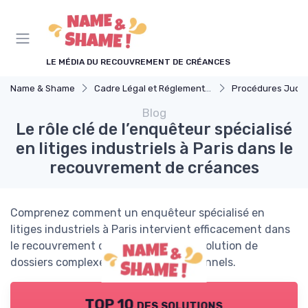
Panneau de gestion des cookies
LE MÉDIA DU RECOUVREMENT DE CRÉANCES
Name & Shame
Cadre Légal et Réglementaire
Procédures Judiciaires et 
Blog
Le rôle clé de l’enquêteur spécialisé
en litiges industriels à Paris dans le
recouvrement de créances
Comprenez comment un enquêteur spécialisé en
litiges industriels à Paris intervient efficacement dans
le recouvrement de créances et la résolution de
dossiers complexes pour les professionnels.
TOP 10 des solutions