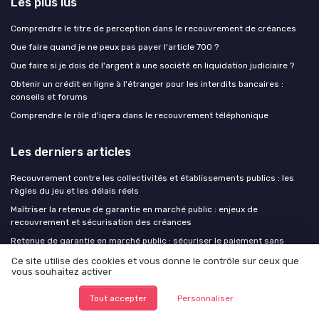
Les plus lus
Comprendre le titre de perception dans le recouvrement de créances
Que faire quand je ne peux pas payer l'article 700 ?
Que faire si je dois de l'argent à une société en liquidation judiciaire ?
Obtenir un crédit en ligne à l'étranger pour les interdits bancaires :
conseils et forums
Comprendre le rôle d'iqera dans le recouvrement téléphonique
Les derniers articles
Recouvrement contre les collectivités et établissements publics : les
règles du jeu et les délais réels
Maîtriser la retenue de garantie en marché public : enjeux de
recouvrement et sécurisation des créances
Retenue de garantie en marché public : sécuriser le paiement sans
dériver vers le contentieux
Ce site utilise des cookies et vous donne le contrôle sur ceux que
vous souhaitez activer
Anticiper les impayés par les signaux comportementaux : au-delà du
scoring financier
Tout accepter
Personnaliser
Structurer une mise en demeure par mail : leviers juridiques et bonnes
pratiques en recouvrement