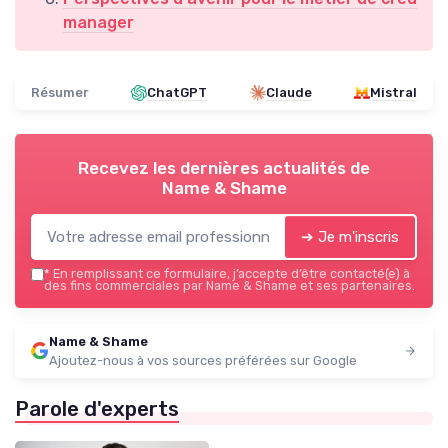
manager
Résumer
ChatGPT
Claude
Mistral
Recevez les dernières actualités de
Name & Shame
➔ Je m'inscris
*
En remplissant ce formulaire, j’accepte d’être contacté(e) à
des fins commerciales par Name & Shame et ses partenaires.
Name & Shame
Ajoutez-nous à vos sources préférées sur Google
Parole d'experts