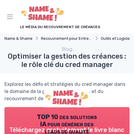
Panneau de gestion des cookies
LE MÉDIA DU RECOUVREMENT DE CRÉANCES
Name & Shame
Recouvrement pour Entreprises
Outils et Logiciels de Gesti
Blog
Optimiser la gestion des créances :
le rôle clé du cred manager
Explorez les défis et stratégies du cred manager dans
le domaine de la gestion des créances et du
recouvrement de dettes.
TOP 10 des solutions
IA pour générer des
Téléchargez gratuitement le livre blanc
leads de qualité