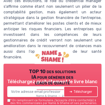
Avec ces évolutions, le rôle du credential manager
s'affirme comme étant non seulement un pilier de la
comptabilité gestion, mais également un acteur
stratégique dans la gestion financière de l'entreprise,
permettant d'améliorer les postes clients et de mieux
anticiper les risques financiers. Les entreprises qui
investissent dans les compétences de leurs
gestionnaires de crédit verront non seulement une
amélioration dans le recouvrement de créances mais
aussi dans l’optimisation globale de leur santé
financière.
TOP 10 des solutions
IA pour générer des
Téléchargez gratuitement le livre blanc
leads de qualité
➔ Télécharger
Name & Shame — 2026
*
En remplissant ce formulaire, j’accepte d’être contacté(e) à
des fins commerciales par Name & Shame et ses partenaires.