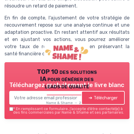
résoudre un retard de paiement.
En fin de compte, l'ajustement de votre stratégie de
recouvrement repose sur une analyse continue et une
adaptation proactive. En restant attentif aux résultats
et en ajustant vos actions, vous pourrez améliorer
votre taux de recouvrement tout en préservant la
santé financière de votre entreprise.
TOP 10 des solutions
IA pour générer des
Téléchargez gratuitement le livre blanc
leads de qualité
➔ Télécharger
Name & Shame — 2026
*
En remplissant ce formulaire, j’accepte d’être contacté(e) à
des fins commerciales par Name & Shame et ses partenaires.