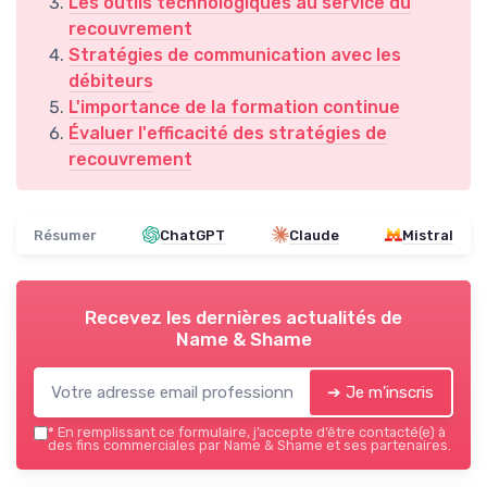
Les outils technologiques au service du
recouvrement
Stratégies de communication avec les
débiteurs
L'importance de la formation continue
Évaluer l'efficacité des stratégies de
recouvrement
Résumer
ChatGPT
Claude
Mistral
Recevez les dernières actualités de
Name & Shame
➔ Je m'inscris
*
En remplissant ce formulaire, j’accepte d’être contacté(e) à
des fins commerciales par Name & Shame et ses partenaires.