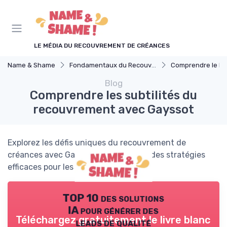
Panneau de gestion des cookies
LE MÉDIA DU RECOUVREMENT DE CRÉANCES
Name & Shame
Fondamentaux du Recouvrement
Comprendre le Recouvrement 
Blog
Comprendre les subtilités du
recouvrement avec Gayssot
Explorez les défis uniques du recouvrement de
créances avec Gayssot et découvrez des stratégies
efficaces pour les professionnels.
TOP 10 des solutions
IA pour générer des
Téléchargez gratuitement le livre blanc
leads de qualité