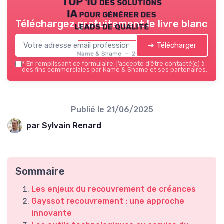
TOP 10 des solutions
IA pour générer des
Téléchargez gratuitement le livre blanc
leads de qualité
➔ Télécharger
Name & Shame — 2026
*
En remplissant ce formulaire, j’accepte d’être contacté(e) à
des fins commerciales par Name & Shame et ses partenaires.
Publié le
21/06/2025
par Sylvain Renard
Sommaire
Les enjeux du recouvrement de créances
Gayssot recouvrement : une approche
innovante