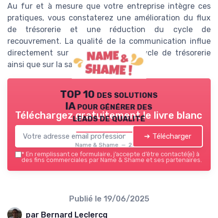
Au fur et à mesure que votre entreprise intègre ces
pratiques, vous constaterez une amélioration du flux
de trésorerie et une réduction du cycle de
recouvrement. La qualité de la communication influe
directement sur l'optimisation du cycle de trésorerie
ainsi que sur la satisfaction du client.
TOP 10 des solutions
IA pour générer des
Téléchargez gratuitement le livre blanc
leads de qualité
➔ Télécharger
Name & Shame — 2026
*
En remplissant ce formulaire, j’accepte d’être contacté(e) à
des fins commerciales par Name & Shame et ses partenaires.
Publié le
19/06/2025
par Bernard Leclercq