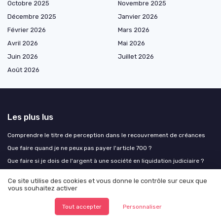
Octobre 2025
Novembre 2025
Décembre 2025
Janvier 2026
Février 2026
Mars 2026
Avril 2026
Mai 2026
Juin 2026
Juillet 2026
Août 2026
Les plus lus
Comprendre le titre de perception dans le recouvrement de créances
Que faire quand je ne peux pas payer l'article 700 ?
Que faire si je dois de l'argent à une société en liquidation judiciaire ?
Obtenir un crédit en ligne à l'étranger pour les interdits bancaires :
Ce site utilise des cookies et vous donne le contrôle sur ceux que
conseils et forums
vous souhaitez activer
Comprendre le rôle d'iqera dans le recouvrement téléphonique
Tout accepter
Personnaliser
Les derniers articles