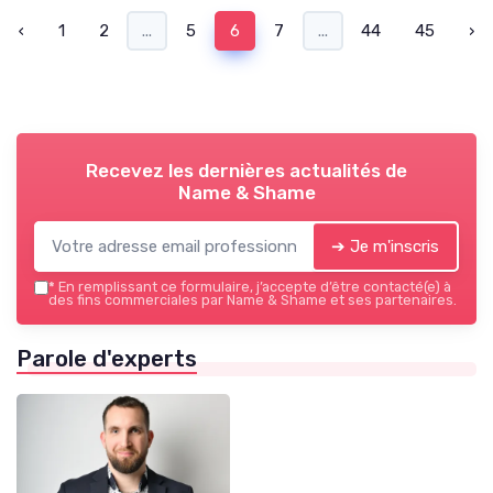
‹
1
2
...
5
6
7
...
44
45
›
Recevez les dernières actualités de
Name & Shame
➔ Je m'inscris
*
En remplissant ce formulaire, j’accepte d’être contacté(e) à
des fins commerciales par Name & Shame et ses partenaires.
Parole d'experts