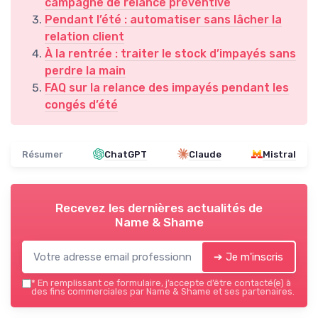
campagne de relance préventive
Pendant l’été : automatiser sans lâcher la
relation client
À la rentrée : traiter le stock d’impayés sans
perdre la main
FAQ sur la relance des impayés pendant les
congés d’été
Résumer
ChatGPT
Claude
Mistral
Recevez les dernières actualités de
Name & Shame
➔ Je m'inscris
*
En remplissant ce formulaire, j’accepte d’être contacté(e) à
des fins commerciales par Name & Shame et ses partenaires.