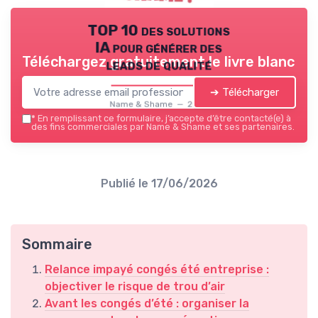
TOP 10 des solutions
IA pour générer des
Téléchargez gratuitement le livre blanc
leads de qualité
➔ Télécharger
Name & Shame — 2026
*
En remplissant ce formulaire, j’accepte d’être contacté(e) à
des fins commerciales par Name & Shame et ses partenaires.
Publié le
17/06/2026
Sommaire
Relance impayé congés été entreprise :
objectiver le risque de trou d’air
Avant les congés d’été : organiser la