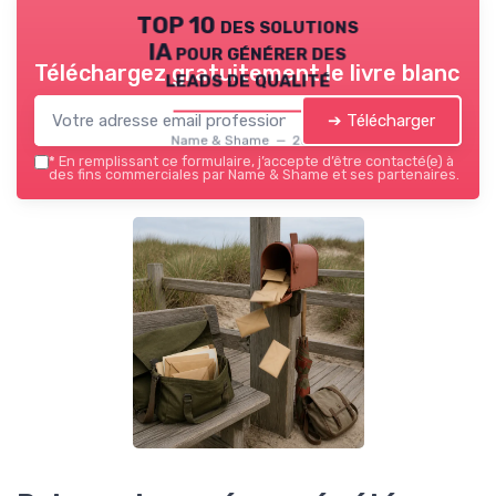
TOP 10 des solutions
IA pour générer des
Téléchargez gratuitement le livre blanc
leads de qualité
➔ Télécharger
Name & Shame — 2026
*
En remplissant ce formulaire, j’accepte d’être contacté(e) à
des fins commerciales par Name & Shame et ses partenaires.