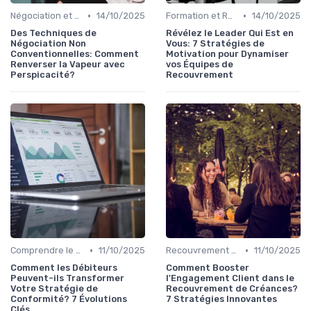
•
•
Négociation et Arrangement de Paiement
14/10/2025
Formation et Ressources Professionnelles
14/10/2025
Des Techniques de
Révélez le Leader Qui Est en
Négociation Non
Vous: 7 Stratégies de
Conventionnelles: Comment
Motivation pour Dynamiser
Renverser la Vapeur avec
vos Équipes de
Perspicacité?
Recouvrement
•
•
Comprendre le Recouvrement de Créances
11/10/2025
Recouvrement et Relations Commerciales
11/10/2025
Comment les Débiteurs
Comment Booster
Peuvent-ils Transformer
l'Engagement Client dans le
Votre Stratégie de
Recouvrement de Créances?
Conformité? 7 Évolutions
7 Stratégies Innovantes
Clés