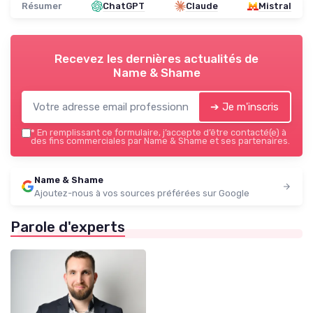
Résumer
ChatGPT
Claude
Mistral
Recevez les dernières actualités de
Name & Shame
➔ Je m'inscris
*
En remplissant ce formulaire, j’accepte d’être contacté(e) à
des fins commerciales par Name & Shame et ses partenaires.
Name & Shame
Ajoutez-nous à vos sources préférées sur Google
Parole d'experts