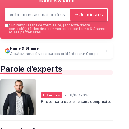
Name & Shame
➔ Je m'inscris
*
En remplissant ce formulaire, j’accepte d’être
contacté(e) à des fins commerciales par Name & Shame
et ses partenaires.
Name & Shame
Ajoutez-nous à vos sources préférées sur Google
Parole d'experts
•
01/06/2026
Interview
Piloter sa trésorerie sans complexité