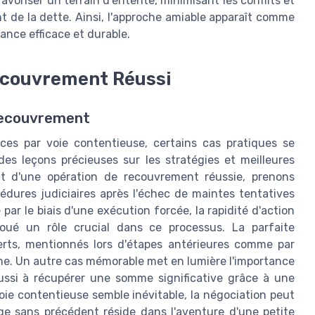
voriser un terrain d'entente, minimisant les conflits et
t de la dette. Ainsi, l'approche amiable apparaît comme
ance efficace et durable.
Recouvrement Réussi
 recouvrement
s par voie contentieuse, certains cas pratiques se
des leçons précieuses sur les stratégies et meilleures
ent d'une opération de recouvrement réussie, prenons
édures judiciaires après l'échec de maintes tentatives
par le biais d'une exécution forcée, la rapidité d'action
joué un rôle crucial dans ce processus. La parfaite
erts, mentionnés lors d'étapes antérieures comme par
âche. Un autre cas mémorable met en lumière l'importance
ssi à récupérer une somme significative grâce à une
oie contentieuse semble inévitable, la négociation peut
ge sans précédent réside dans l'aventure d'une petite