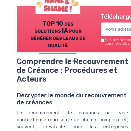
Télécharge
TOP 10 des
solutions IA pour
générer des leads de
*
En remplissant
qualité
commerciales 
Comprendre le Recouvrement
Name & Shame — 2026
de Créance : Procédures et
Acteurs
Décrypter le monde du recouvrement
de créances
Le recouvrement de créances par voie
contentieuse représente un chemin complexe et,
souvent, inévitable pour les entreprises