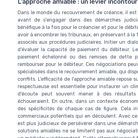
L'approche amiable : un levier incontou
Dans le monde du recouvrement de créance, il est s
avant de s'engager dans des démarches judiciai
bénéfique à la fois pour le créancier et pour le débi
avoir à encombrer les tribunaux, en préservant à la 
associés aux procédures judiciaires. Initier un di
d'évaluer la capacité de paiement du débiteur. 
paiement échelonné ou des remises de dette par
rembourser pour le débiteur. Ces négociations peuv
spécialisées dans le recouvrement amiable, qui dis
conflits. L'efficacité de l'approche amiable repose 
respectueuse est essentielle pour instaurer un clim
d'écoute peut souvent mener à des résultats p
échoueraient. En outre, dans un contexte économi
des spécificités de chaque cas de figure. Cela in
commerciaux potentiels qui en découlent. Avec cet
est plus judicieux de persévérer dans une démarche 
solutions amiables ne se limitent pas aux négociati