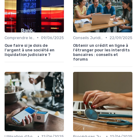
•
•
Comprendre le Recouvrement de Créances
09/06/2025
Conseils Juridiques pour Particuliers
22/09/2025
Que faire si je dois de
Obtenir un crédit en ligne à
l'argent à une société en
l'étranger pour les interdits
liquidation judiciaire ?
bancaires : conseils et
forums
•
•
Utilisation d'Agences de Recouvrement
12/06/2025
Procédures Judiciaires et Contentieuses
12/06/2025