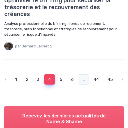
Optimiser le bfr frng pour sécuriser la
trésorerie et le recouvrement des
créances
Analyse professionnelle du bfr frng : fonds de roulement,
trésorerie, bilan fonctionnel et stratégies de recouvrement pour
sécuriser le risque d’impayés.
par Bernard Leclercq
‹
1
2
3
4
5
6
...
44
45
›
Recevez les dernières actualités de
Name & Shame