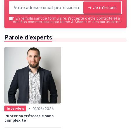
➔ Je m'inscris
*
En remplissant ce formulaire, j’accepte d’être contacté(e) à
des fins commerciales par Name & Shame et ses partenaires.
Parole d'experts
•
01/06/2026
Interview
Piloter sa trésorerie sans
complexité