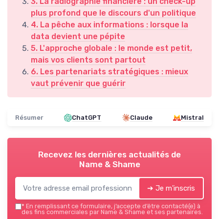
3. La radiographie financière : un check-up
plus profond que le discours d'un politique
4. La pêche aux informations : lorsque la
data devient une pépite
5. L'approche globale : le monde est petit,
mais vos clients sont partout
6. Les partenariats stratégiques : mieux
vaut prévenir que guérir
Résumer
ChatGPT
Claude
Mistral
Recevez les dernières actualités de
Name & Shame
➔ Je m'inscris
*
En remplissant ce formulaire, j’accepte d’être contacté(e) à
des fins commerciales par Name & Shame et ses partenaires.