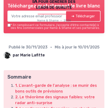
IA pour générer des
Téléchargez gratuitement le livre blanc
leads de qualité
➔ Télécharger
Name & Shame — 2026
*
En remplissant ce formulaire, j’accepte d’être contacté(e) à
des fins commerciales par Name & Shame et ses partenaires.
Publié le
30/11/2023
• Mis à jour le
10/01/2025
par Marie Lafitte
Sommaire
1. L'avant-garde de l'analyse : se munir des
bons outils de prévisions
2. Le théorème des signaux faibles: votre
radar anti-surprise