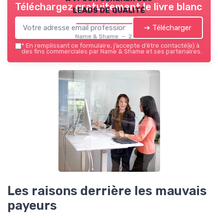
Téléchargez gratuitement le livre blanc
leads de qualité
➔ Télécharger
Name & Shame — 2026
*
En remplissant ce formulaire, j’accepte d’être contacté(e) à
des fins commerciales par Name & Shame et ses partenaires.
Les raisons derrière les mauvais
payeurs