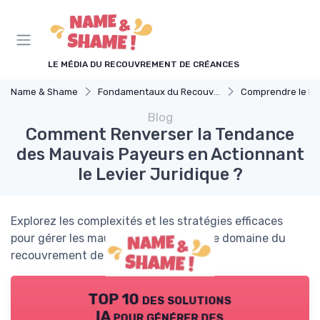
Panneau de gestion des cookies
LE MÉDIA DU RECOUVREMENT DE CRÉANCES
Name & Shame
Fondamentaux du Recouvrement
Comprendre le Recouvrement 
Blog
Comment Renverser la Tendance
des Mauvais Payeurs en Actionnant
le Levier Juridique ?
Explorez les complexités et les stratégies efficaces
pour gérer les mauvais payeurs dans le domaine du
recouvrement de créances.
TOP 10 des solutions
IA pour générer des