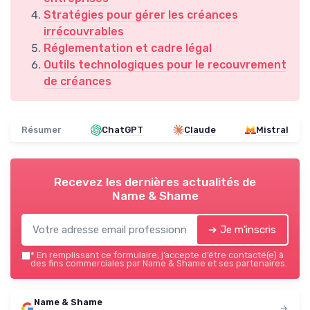
Stratégies pour gérer les créances
irrécouvrables
Réglementation et cadre légal
Outils technologiques pour le recouvrement
de créances
Résumer
ChatGPT
Claude
Mistral
Recevez les dernières actualités de
Name & Shame
➔ Je m'inscris
*
En remplissant ce formulaire, j’accepte d’être contacté(e) à
des fins commerciales par Name & Shame et ses partenaires.
Name & Shame