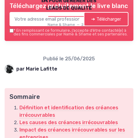
Téléchargez gratuitement le livre blanc
leads de qualité
➔ Télécharger
Name & Shame — 2026
*
En remplissant ce formulaire, j’accepte d’être contacté(e) à
des fins commerciales par Name & Shame et ses partenaires.
Publié le
25/06/2025
par Marie Lafitte
Sommaire
Définition et identification des créances
irrécouvrables
Les causes des créances irrécouvrables
Impact des créances irrécouvrables sur les
entreprises