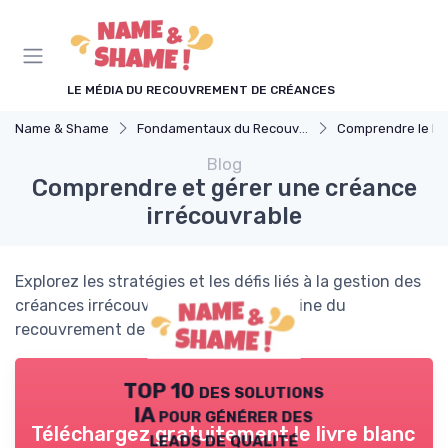
Panneau de gestion des cookies
LE MÉDIA DU RECOUVREMENT DE CRÉANCES
Name & Shame
Fondamentaux du Recouvrement
Comprendre le Recouvrement 
Blog
Comprendre et gérer une créance
irrécouvrable
Explorez les stratégies et les défis liés à la gestion des
créances irrécouvrables dans le domaine du
recouvrement de dettes.
TOP 10 des solutions
IA pour générer des
Téléchargez gratuitement le livre blanc
leads de qualité