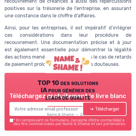
recouvrement de créances a aussi des répercussions
positives sur la trésorerie de l'entreprise, en assurant
une constance dans le chiffre d'affaires.
Ainsi, pour les entreprises, il est impératif d’intégrer
ces considérations dans leur procédure de
recouvrement. Une documentation précise et à jour
est également essentielle pour démontrer la légalité
des actions menées, notamment dans le cas de retards
de paiement prolongés ou de créances douteuses.
TOP 10 des solutions
IA pour générer des
Téléchargez gratuitement le livre blanc
leads de qualité
➔ Télécharger
Name & Shame — 2026
*
En remplissant ce formulaire, j’accepte d’être contacté(e) à
des fins commerciales par Name & Shame et ses partenaires.