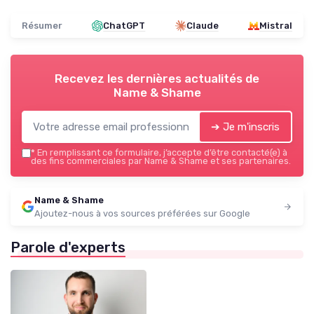
Résumer
ChatGPT
Claude
Mistral
Recevez les dernières actualités de
Name & Shame
➔ Je m'inscris
*
En remplissant ce formulaire, j’accepte d’être contacté(e) à
des fins commerciales par Name & Shame et ses partenaires.
Name & Shame
Ajoutez-nous à vos sources préférées sur Google
Parole d'experts