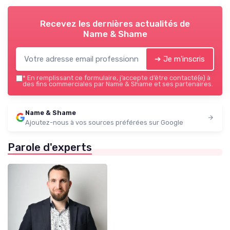
Recevez les dernières actualités de
Name & Shame
➔ Je m'inscris
*
En remplissant ce formulaire, j’accepte d’être contacté(e) à
des fins commerciales par Name & Shame et ses partenaires.
Name & Shame
Ajoutez-nous à vos sources préférées sur Google
Parole d'experts