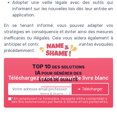
Adopter une veille légale avec des outils qui
informent sur les nouvelles lois dès leur entrée en
application.
En se tenant informé, vous pouvez adapter vos
stratégies en conséquence et éviter ainsi des mesures
inefficaces ou illégales. Cela vous aidera également à
anticiper et contourner les erreurs courantes évoquées
précédemment.
TOP 10 des solutions
IA pour générer des
Téléchargez gratuitement le livre blanc
leads de qualité
➔ Télécharger
Name & Shame — 2026
*
En remplissant ce formulaire, j’accepte d’être contacté(e) à
des fins commerciales par Name & Shame et ses partenaires.