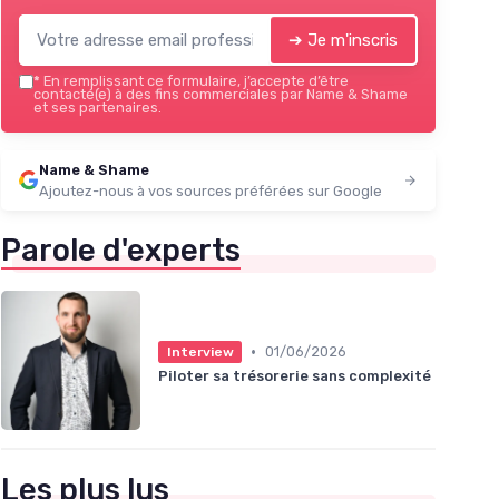
➔ Je m'inscris
*
En remplissant ce formulaire, j’accepte d’être
contacté(e) à des fins commerciales par Name & Shame
et ses partenaires.
Name & Shame
Ajoutez-nous à vos sources préférées sur Google
Parole d'experts
•
01/06/2026
Interview
Piloter sa trésorerie sans complexité
Les plus lus