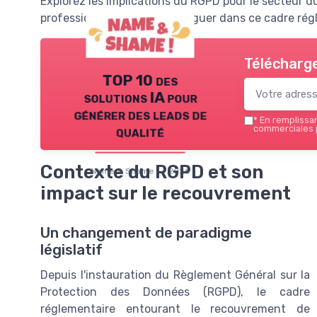
Explorez les implications du RGPD pour le secteur
professionnels peuvent naviguer dans ce cadre rég
Télécharge
TOP 10 des
solutions IA pour
générer des leads de
*
En remplissant
qualité
commerciales 
Contexte du RGPD et son
Name & Shame — 2026
impact sur le recouvrement
Un changement de paradigme
législatif
Depuis l'instauration du Règlement Général sur la
Protection des Données (RGPD), le cadre
réglementaire entourant le recouvrement de