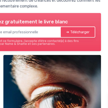
 du recouvrement de créances et découvrez comment les
lementaire complexe.
z gratuitement le livre blanc
➔ Télécharger
 ce formulaire, j’accepte d’être contacté(e) à des fins
par Name & Shame et ses partenaires.