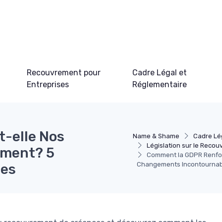
Recouvrement pour
Cadre Légal et
Entreprises
Réglementaire
-elle Nos
Name & Shame
Cadre Lé
Législation sur le Reco
ement? 5
Comment la GDPR Renfor
Changements Incontournab
les