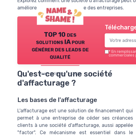
Explorez comment une société d'affacturage peut o
améliorer la gestion financière des entreprises.
Télécharge
TOP 10 des
solutions IA pour
générer des leads de
*
En remplissant
qualité
commerciales 
Qu'est-ce qu'une société
Name & Shame — 2026
d'affacturage ?
Les bases de l'affacturage
L'affacturage est une solution de financement qui
permet à une entreprise de céder ses créances
clients à une société d'affacturage, aussi appelée
"factor". Ce mécanisme est essentiel dans le