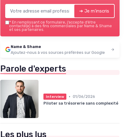
➔ Je m'inscris
*
En remplissant ce formulaire, j’accepte d’être
contacté(e) à des fins commerciales par Name & Shame
et ses partenaires.
Name & Shame
Ajoutez-nous à vos sources préférées sur Google
Parole d'experts
•
01/06/2026
Interview
Piloter sa trésorerie sans complexité
Les plus lus