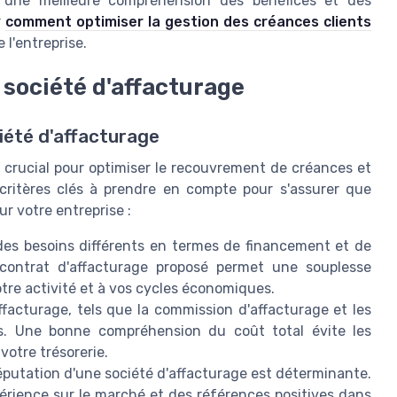
r une meilleure compréhension des bénéfices et des
r
comment optimiser la gestion des créances clients
e l'entreprise.
 société d'affacturage
ciété d'affacturage
t crucial pour optimiser le recouvrement de créances et
 critères clés à prendre en compte pour s'assurer que
ur votre entreprise :
es besoins différents en termes de financement et de
contrat d'affacturage proposé permet une souplesse
otre activité et à vos cycles économiques.
affacturage, tels que la commission d'affacturage et les
lés. Une bonne compréhension du coût total évite les
votre trésorerie.
éputation d'une société d'affacturage est déterminante.
périence sur le marché et des références positives dans