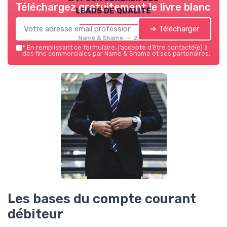
Téléchargez gratuitement le livre blanc
leads de qualité
➔ Télécharger
Name & Shame — 2026
*
En remplissant ce formulaire, j’accepte d’être contacté(e) à
des fins commerciales par Name & Shame et ses partenaires.
Les bases du compte courant
débiteur