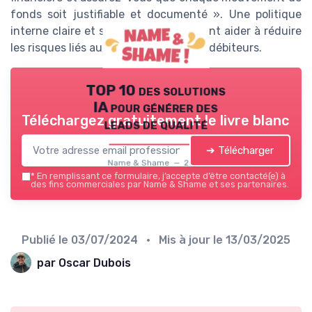
fonds soit justifiable et documenté ». Une politique
interne claire et stricte peut également aider à réduire
les risques liés aux comptes
courant
s débiteurs.
TOP 10 des solutions
IA pour générer des
Téléchargez gratuitement le livre blanc
leads de qualité
➔ Télécharger
Name & Shame — 2026
*
En remplissant ce formulaire, j’accepte d’être contacté(e) à
des fins commerciales par Name & Shame et ses partenaires.
Publié le
03/07/2024
• Mis à jour le
13/03/2025
par Oscar Dubois