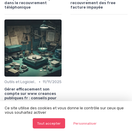
dans le recouvrement
recouvrement des free
téléphonique
facture impayée
•
Outils et Logiciels de Gestion de Créances
11/11/2025
Gérer efficacement son
compte sur www creances
publiques fr : conseils pour
les professionnels du
recouvrement
Ce site utilise des cookies et vous donne le contrôle sur ceux que
vous souhaitez activer
À lire aussi
Tout accepter
Personnaliser