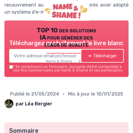
recouvrement augmenter de 20 % après avoir adopté
un système d'e-mails automatisés.
TOP 10 des solutions
IA pour générer des
Téléchargez gratuitement le livre blanc
leads de qualité
➔ Télécharger
Name & Shame — 2026
*
En remplissant ce formulaire, j’accepte d’être contacté(e) à
des fins commerciales par Name & Shame et ses partenaires.
Publié le
21/05/2024
• Mis à jour le
10/01/2025
par Léa Bergier
Sommaire