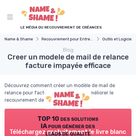
Panneau de gestion des cookies
LE MÉDIA DU RECOUVREMENT DE CRÉANCES
Name & Shame
Recouvrement pour Entreprises
Outils et Logiciels de Gesti
Blog
Creer un modele de mail de relance
facture impayée efficace
Découvrez comment créer un modèle de mail de
relance pour facture impayée afin d'améliorer le
recouvrement de vos paiements.
TOP 10 des solutions
IA pour générer des
Téléchargez gratuitement le livre blanc
leads de qualité