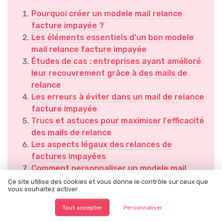
Pourquoi créer un modele mail relance
facture impayée ?
Les éléments essentiels d'un bon modele
mail relance facture impayée
Études de cas : entreprises ayant amélioré
leur recouvrement grâce à des mails de
relance
Les erreurs à éviter dans un mail de relance
facture impayée
Trucs et astuces pour maximiser l'efficacité
des mails de relance
Les aspects légaux des relances de
factures impayées
Comment personnaliser un modele mail
relance facture impayée selon le type de
Ce site utilise des cookies et vous donne le contrôle sur ceux que
vous souhaitez activer
client
Les outils et logiciels pour automatiser les
Tout accepter
Personnaliser
mails de relance facture impayée