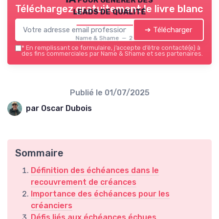
Téléchargez gratuitement le livre blanc
leads de qualité
➔ Télécharger
Name & Shame — 2026
*
En remplissant ce formulaire, j’accepte d’être contacté(e) à
des fins commerciales par Name & Shame et ses partenaires.
Publié le
01/07/2025
par Oscar Dubois
Sommaire
Définition des échéances dans le
recouvrement de créances
Importance des échéances pour les
créanciers
Défis liés aux échéances échues