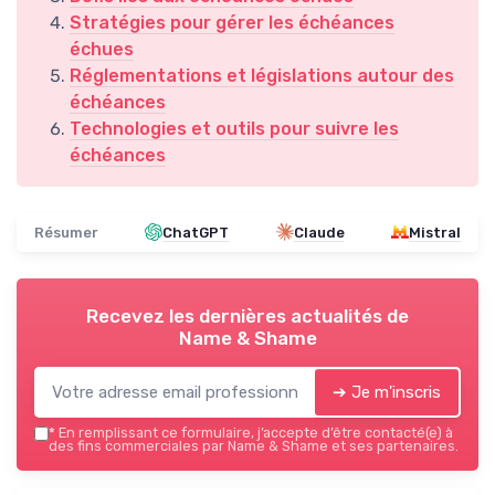
Stratégies pour gérer les échéances
échues
Réglementations et législations autour des
échéances
Technologies et outils pour suivre les
échéances
Résumer
ChatGPT
Claude
Mistral
Recevez les dernières actualités de
Name & Shame
➔ Je m'inscris
*
En remplissant ce formulaire, j’accepte d’être contacté(e) à
des fins commerciales par Name & Shame et ses partenaires.