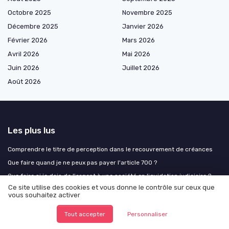
Octobre 2025
Novembre 2025
Décembre 2025
Janvier 2026
Février 2026
Mars 2026
Avril 2026
Mai 2026
Juin 2026
Juillet 2026
Août 2026
Les plus lus
Comprendre le titre de perception dans le recouvrement de créances
Que faire quand je ne peux pas payer l'article 700 ?
Que faire si je dois de l'argent à une société en liquidation judiciaire ?
Ce site utilise des cookies et vous donne le contrôle sur ceux que
Obtenir un crédit en ligne à l'étranger pour les interdits bancaires :
vous souhaitez activer
conseils et forums
Comprendre le rôle d'iqera dans le recouvrement téléphonique
Tout accepter
Personnaliser