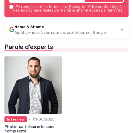
*
En remplissant ce formulaire, j’accepte d’être contacté(e) à
des fins commerciales par Name & Shame et ses partenaires.
Name & Shame
Ajoutez-nous à vos sources préférées sur Google
Parole d'experts
•
01/06/2026
Interview
Piloter sa trésorerie sans
complexité