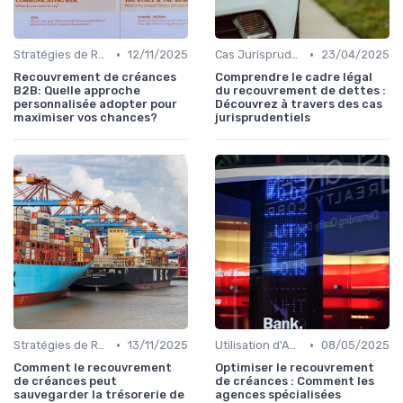
•
•
Stratégies de Recouvrement B2B
12/11/2025
Cas Jurisprudentiels et Études de Cas
23/04/2025
Recouvrement de créances
Comprendre le cadre légal
B2B: Quelle approche
du recouvrement de dettes :
personnalisée adopter pour
Découvrez à travers des cas
maximiser vos chances?
jurisprudentiels
•
•
Stratégies de Recouvrement B2B
13/11/2025
Utilisation d'Agences de Recouvrement
08/05/2025
Comment le recouvrement
Optimiser le recouvrement
de créances peut
de créances : Comment les
sauvegarder la trésorerie de
agences spécialisées