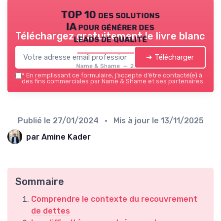
TOP 10 des solutions
IA pour générer des
Téléchargez gratuitement le livre blanc
leads de qualité
➔ Télécharger
Name & Shame — 2026
*
En remplissant ce formulaire, j’accepte d’être contacté(e) à
des fins commerciales par Name & Shame et ses partenaires.
Publié le
27/01/2024
• Mis à jour le
13/11/2025
par Amine Kader
Sommaire
Comprendre le contexte du recouvrement
de dettes