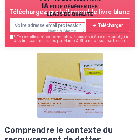
IA pour générer des
Téléchargez gratuitement le livre blanc
leads de qualité
➔ Télécharger
Name & Shame — 2026
*
En remplissant ce formulaire, j’accepte d’être contacté(e) à
des fins commerciales par Name & Shame et ses partenaires.
Comprendre le contexte du
recouvrement de dettes