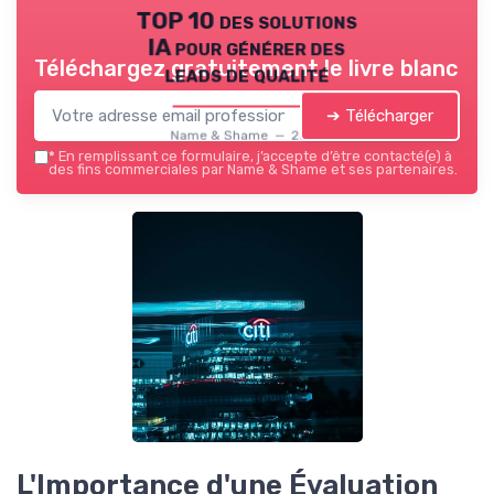
TOP 10 des solutions
IA pour générer des
Téléchargez gratuitement le livre blanc
leads de qualité
➔ Télécharger
Name & Shame — 2026
*
En remplissant ce formulaire, j’accepte d’être contacté(e) à
des fins commerciales par Name & Shame et ses partenaires.
L'Importance d'une Évaluation