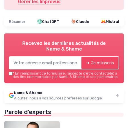
Gérer les Imprévus
Résumer
ChatGPT
Claude
Mistral
Recevez les dernières actualités de
Name & Shame
➔ Je m'inscris
*
En remplissant ce formulaire, j’accepte d’être contacté(e) à
des fins commerciales par Name & Shame et ses partenaires.
Name & Shame
Ajoutez-nous à vos sources préférées sur Google
Parole d'experts