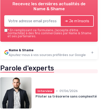
Recevez les dernières actualités de
Name & Shame
➔ Je m'inscris
*
En remplissant ce formulaire, j’accepte d’être
contacté(e) à des fins commerciales par Name & Shame
et ses partenaires.
Name & Shame
Ajoutez-nous à vos sources préférées sur Google
Parole d'experts
•
01/06/2026
Interview
Piloter sa trésorerie sans complexité