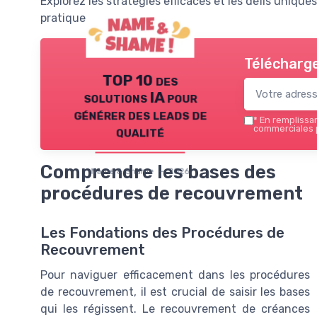
Explorez les stratégies efficaces et les défis uniq
pratiques professionnelles.
Télécharge
TOP 10 des
solutions IA pour
générer des leads de
*
En remplissant
qualité
commerciales 
Comprendre les bases des
Name & Shame — 2026
procédures de recouvrement
Les Fondations des Procédures de
Recouvrement
Pour naviguer efficacement dans les procédures
de recouvrement, il est crucial de saisir les bases
qui les régissent. Le recouvrement de créances