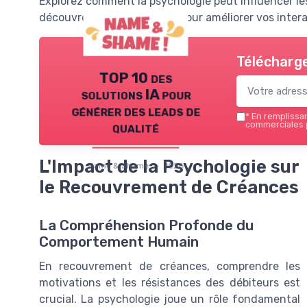
Explorez comment la psychologie peut influencer le
découvrez des techniques pour améliorer vos intera
Télécharge
TOP 10 des
solutions IA pour
générer des leads de
*
En remplissant
qualité
commerciales 
L'Impact de la Psychologie sur
Name & Shame — 2026
le Recouvrement de Créances
La Compréhension Profonde du
Comportement Humain
En recouvrement de créances, comprendre les
motivations et les résistances des débiteurs est
crucial. La psychologie joue un rôle fondamental