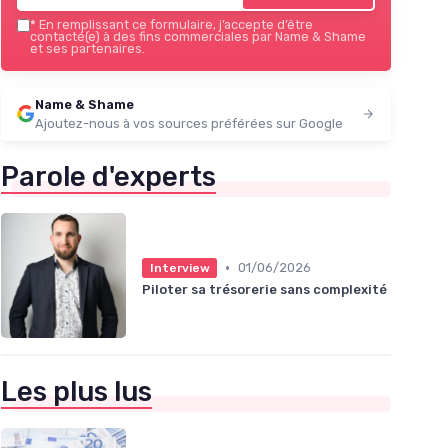
*
En remplissant ce formulaire, j’accepte d’être
contacté(e) à des fins commerciales par Name & Shame
et ses partenaires.
Name & Shame
Ajoutez-nous à vos sources préférées sur Google
Parole d'experts
•
01/06/2026
Interview
Piloter sa trésorerie sans complexité
Les plus lus