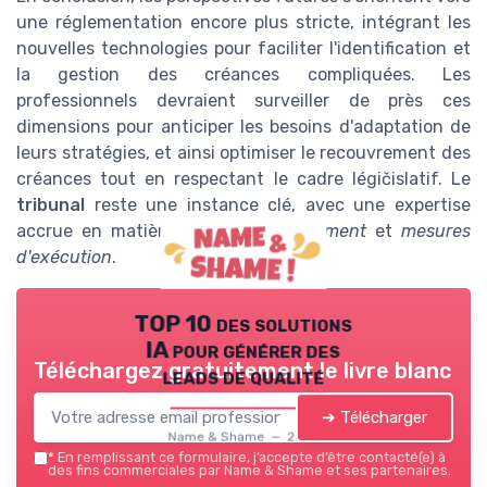
une réglementation encore plus stricte, intégrant les
nouvelles technologies pour faciliter l'identification et
la gestion des créances compliquées. Les
professionnels devraient surveiller de près ces
dimensions pour anticiper les besoins d'adaptation de
leurs stratégies, et ainsi optimiser le recouvrement des
créances tout en respectant le cadre légičislatif. Le
tribunal
reste une instance clé, avec une expertise
accrue en matière de
délai de paiement
et
mesures
d'exécution
.
TOP 10 des solutions
IA pour générer des
Téléchargez gratuitement le livre blanc
leads de qualité
➔ Télécharger
Name & Shame — 2026
*
En remplissant ce formulaire, j’accepte d’être contacté(e) à
des fins commerciales par Name & Shame et ses partenaires.