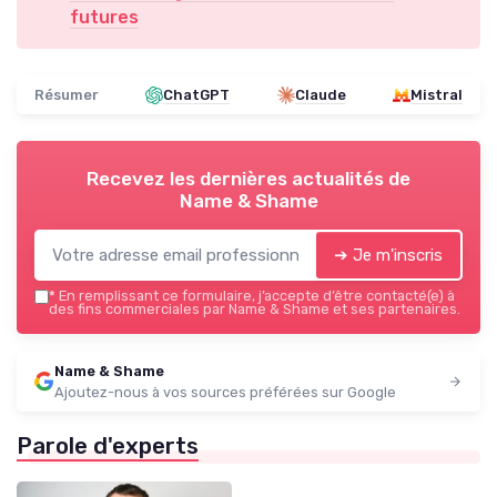
futures
Résumer
ChatGPT
Claude
Mistral
Recevez les dernières actualités de
Name & Shame
➔ Je m'inscris
*
En remplissant ce formulaire, j’accepte d’être contacté(e) à
des fins commerciales par Name & Shame et ses partenaires.
Name & Shame
Ajoutez-nous à vos sources préférées sur Google
Parole d'experts