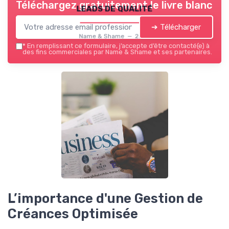
Téléchargez gratuitement le livre blanc
leads de qualité
➔ Télécharger
Name & Shame — 2026
*
En remplissant ce formulaire, j’accepte d’être contacté(e) à
des fins commerciales par Name & Shame et ses partenaires.
L’importance d'une Gestion de
Créances Optimisée