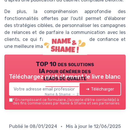
De plus, la compréhension approfondie des
fonctionnalités offertes par l'outil permet d'élaborer
des stratégies ciblées, de personnaliser les campagnes
de relances et de parfaire la communication avec les
clients, ce qui favorise une relation de confiance et
une meilleure image de l'entreprise.
TOP 10 des solutions
IA pour générer des
Téléchargez gratuitement le livre blanc
leads de qualité
➔ Télécharger
Name & Shame — 2026
*
En remplissant ce formulaire, j’accepte d’être contacté(e) à
des fins commerciales par Name & Shame et ses partenaires.
Publié le
08/01/2024
• Mis à jour le
12/06/2025