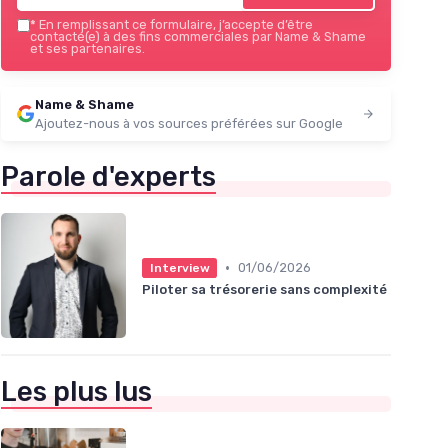
*
En remplissant ce formulaire, j’accepte d’être
contacté(e) à des fins commerciales par Name & Shame
et ses partenaires.
Name & Shame
Ajoutez-nous à vos sources préférées sur Google
Parole d'experts
•
01/06/2026
Interview
Piloter sa trésorerie sans complexité
Les plus lus