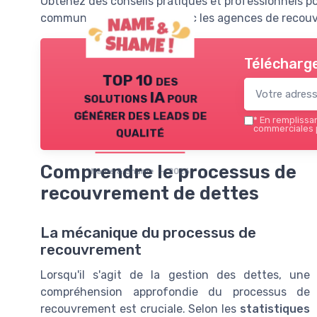
Obtenez des conseils pratiques et professionnels po
communication efficace avec les agences de recouvr
Télécharge
TOP 10 des
solutions IA pour
générer des leads de
*
En remplissant
qualité
commerciales 
Comprendre le processus de
Name & Shame — 2026
recouvrement de dettes
La mécanique du processus de
recouvrement
Lorsqu'il s'agit de la gestion des dettes, une
compréhension approfondie du processus de
recouvrement est cruciale. Selon les
statistiques