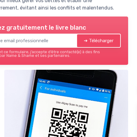
ur mieux gérer vos dettes et établir une
ement, évitant ainsi les conflits et malentendus.
z gratuitement le livre blanc
➔ Télécharger
 ce formulaire, j’accepte d’être contacté(e) à des fins
par Name & Shame et ses partenaires.