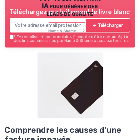
IA pour générer des
Téléchargez gratuitement le livre blanc
leads de qualité
➔ Télécharger
Name & Shame — 2026
*
En remplissant ce formulaire, j’accepte d’être contacté(e) à
des fins commerciales par Name & Shame et ses partenaires.
Comprendre les causes d’une
facture impayée