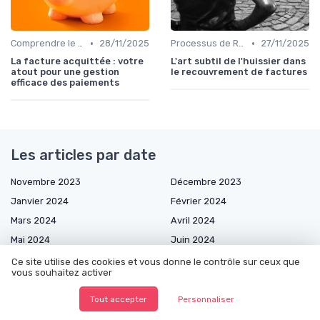
•
•
Comprendre le Recouvrement de Créances
28/11/2025
Processus de Recouvrement
27/11/2025
La facture acquittée : votre
L'art subtil de l'huissier dans
atout pour une gestion
le recouvrement de factures
efficace des paiements
Les articles par date
Novembre 2023
Décembre 2023
Janvier 2024
Février 2024
Mars 2024
Avril 2024
Mai 2024
Juin 2024
Juillet 2024
Septembre 2024
Ce site utilise des cookies et vous donne le contrôle sur ceux que
vous souhaitez activer
Décembre 2024
Janvier 2025
Février 2025
Mars 2025
Tout accepter
Personnaliser
Avril 2025
Mai 2025