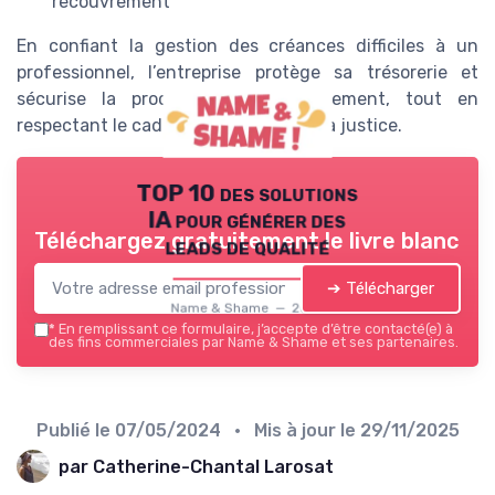
recouvrement
En confiant la gestion des créances difficiles à un
professionnel, l’entreprise protège sa trésorerie et
sécurise la procédure de recouvrement, tout en
respectant le cadre légal imposé par la justice.
TOP 10 des solutions
IA pour générer des
Téléchargez gratuitement le livre blanc
leads de qualité
➔ Télécharger
Name & Shame — 2026
*
En remplissant ce formulaire, j’accepte d’être contacté(e) à
des fins commerciales par Name & Shame et ses partenaires.
Publié le
07/05/2024
• Mis à jour le
29/11/2025
par Catherine-Chantal Larosat